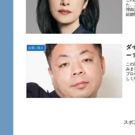
た。
理由
結婚
ダ
お笑い芸人
ー
この
みま
プロ
しく
スポ