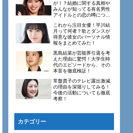
が！？結婚に関する真相や
みんなが知ってる有名男性
アイドルとの恋の噂につい
ても徹底調査！
これから注目女優！平川結
月って何者？歌とダンスが
得意な彼女のパーソナル情
報をまとめてみた！
黒島結菜が芸能界引退を考
えた理由に驚愕！大学生時
代のエピソードから、その
本音を徹底検証！
常盤貴子のテレビ露出激減
の理由を深堀りしてみる！
今後の活動についても徹底
考察！
カテゴリー