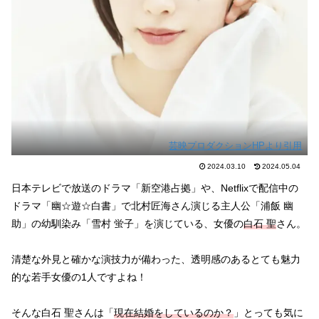
芸映プロダクションHPより引用
2024.03.10
2024.05.04
日本テレビで放送のドラマ「新空港占拠」や、Netflixで配信中の
ドラマ「幽☆遊☆白書」で北村匠海さん演じる主人公「浦飯 幽
助」の幼馴染み「雪村 蛍子」を演じている、女優の
白石
聖
さん。
清楚な外見と確かな演技力が備わった、透明感のあるとても魅力
的な若手女優の1人ですよね！
そんな白石 聖さんは「
現在結婚をしているのか？
」とっても気に