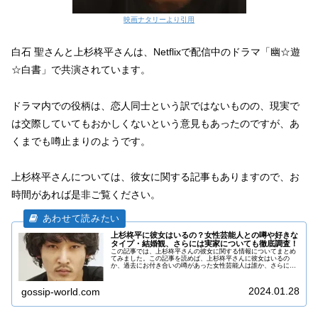
映画ナタリーより引用
白石 聖さんと上杉柊平さんは、Netflixで配信中のドラマ「幽☆遊
☆白書」で共演されています。
ドラマ内での役柄は、恋人同士という訳ではないものの、現実で
は交際していてもおかしくないという意見もあったのですが、あ
くまでも噂止まりのようです。
上杉柊平さんについては、彼女に関する記事もありますので、お
時間があれば是非ご覧ください。
上杉柊平に彼女はいるの？女性芸能人との噂や好きな
タイプ・結婚観、さらには実家についても徹底調査！
この記事では、上杉柊平さんの彼女に関する情報についてまとめ
てみました。この記事を読めば、上杉柊平さんに彼女はいるの
か、過去にお付き合いの噂があった女性芸能人は誰か、さらには
上杉柊平さんの好きなタイプや結婚観、実家に関する情報を知る
ことができます。
2024.01.28
gossip-world.com