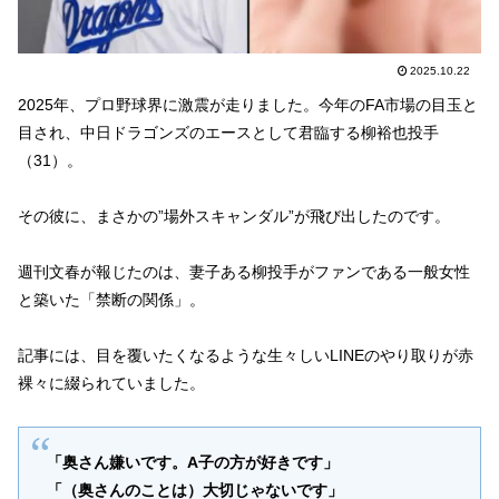
2025.10.22
2025年、プロ野球界に激震が走りました。今年のFA市場の目玉と
目され、中日ドラゴンズのエースとして君臨する柳裕也投手
（31）。
その彼に、まさかの”場外スキャンダル”が飛び出したのです。
週刊文春が報じたのは、妻子ある柳投手がファンである一般女性
と築いた「禁断の関係」。
記事には、目を覆いたくなるような生々しいLINEのやり取りが赤
裸々に綴られていました。
「奥さん嫌いです。A子の方が好きです」
「（奥さんのことは）大切じゃないです」