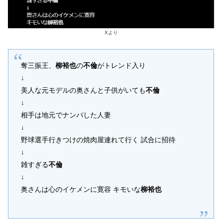
Xより
奪三振王、
柳裕也
の
不倫
がトレンド入り
↓
美人な元モデルの奥さんと子供がいても
不倫
↓
相手は地元でナンパした人妻
↓
野球選手行きつけの焼肉屋連れて行く 試合に招待
↓
雑すぎる
不倫
↓
奥さんは心のイケメンに寛容 キモいな
柳裕也